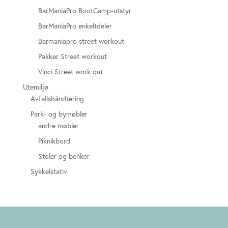
BarManiaPro BootCamp-utstyr
BarManiaPro enkeltdeler
Barmaniapro street workout
Pakker Street workout
Vinci Street work out
Utemiljø
Avfallshåndtering
Park- og bymøbler
andre møbler
Piknikbord
Stoler og benker
Sykkelstativ