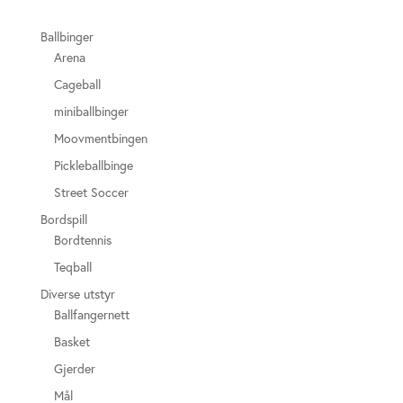
Ballbinger
Arena
Cageball
miniballbinger
Moovmentbingen
Pickleballbinge
Street Soccer
Bordspill
Bordtennis
Teqball
Diverse utstyr
Ballfangernett
Basket
Gjerder
Mål