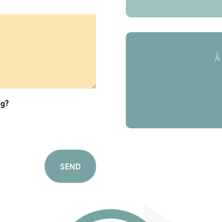
Å
eg?
SEND