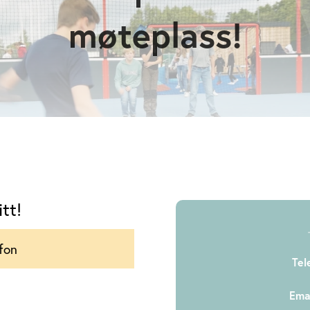
møteplass!
tt!
Tel
Emai