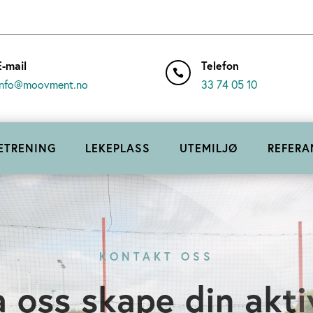
E-mail
Telefon

info@moovment.no
33 74 05 10
ETRENING
LEKEPLASS
UTEMILJØ
REFERA
KONTAKT OSS
a oss skape din akti