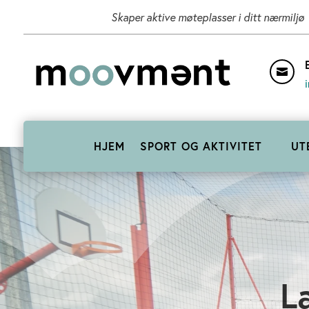
Skaper aktive møteplasser i ditt nærmiljø

HJEM
SPORT OG AKTIVITET
UT
L