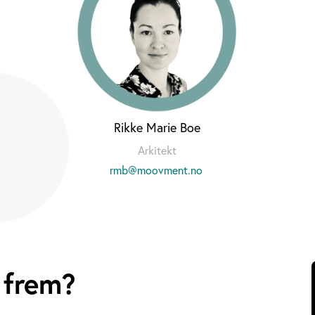
Rikke Marie Boe
Arkitekt
rmb@moovment.no
 frem?