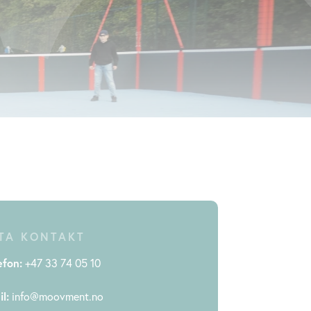
TA KONTAKT
efon:
+47 33 74 05 10
l:
info@moovment.no