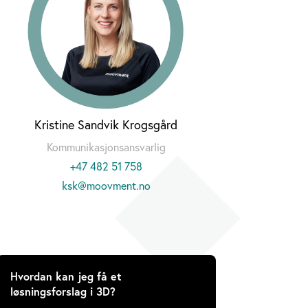
Kristine Sandvik Krogsgård
Kommunikasjonsansvarlig
+47 482 51 758
ksk@moovment.no
Hvordan kan jeg få et
løsningsforslag i 3D?