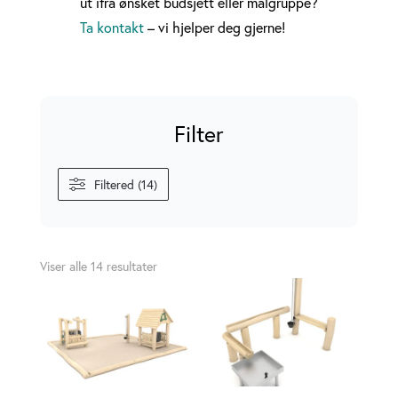
ut ifra ønsket budsjett eller målgruppe?
Ta kontakt
– vi hjelper deg gjerne!
Filter
Filtered (14)
Sortert
Viser alle 14 resultater
etter
nyeste