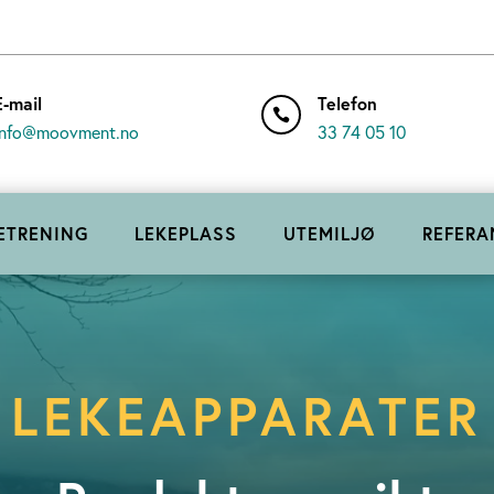
E-mail
Telefon

info@moovment.no
33 74 05 10
ETRENING
LEKEPLASS
UTEMILJØ
REFERA
LEKEAPPARATER