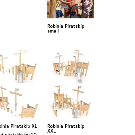
Robinia Piratskip
small
inia Piratskip XL
Robinia Piratskip
XXL
rt piratskip for 20