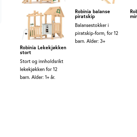
Robinia balanse
Rob
piratskip
min
Balansestokker i
piratskip-form, for 12
barn. Alder: 3+
Robinia Lekekjøkken
stort
Stort og innholdsrikt
lekekjøkken for 12
barn. Alder: 1+ år.