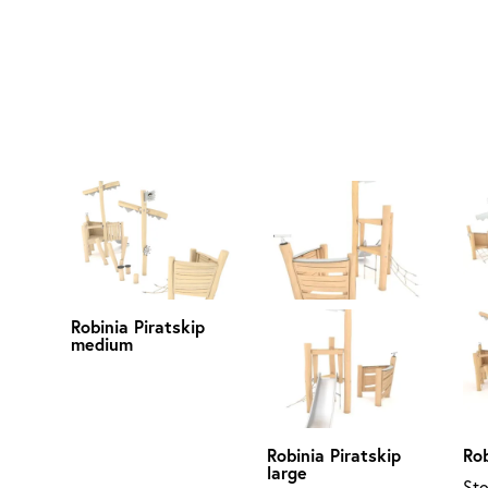
Robinia Piratskip
medium
Robinia Piratskip
Rob
large
Sto