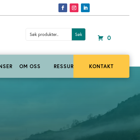
Search
for:
0
NSER
OM OSS
RESSURSER
KONTAKT