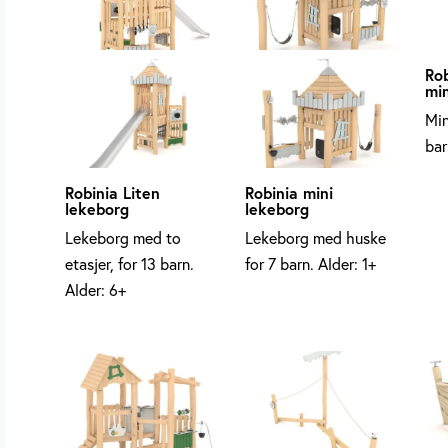
Ro
min
Min
bar
Robinia Liten
Robinia mini
lekeborg
lekeborg
Lekeborg med to
Lekeborg med huske
etasjer, for 13 barn.
for 7 barn. Alder: 1+
Alder: 6+