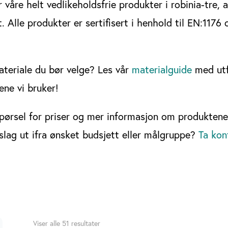
r våre helt vedlikeholdsfrie produkter i robinia-tre,
. Alle produkter er sertifisert i henhold til EN:1176
ateriale du bør velge? Les vår
materialguide
med utf
ene vi bruker!
pørsel for priser og mer informasjon om produktene
rslag ut ifra ønsket budsjett eller målgruppe?
Ta kon
Sortert
Viser alle 51 resultater