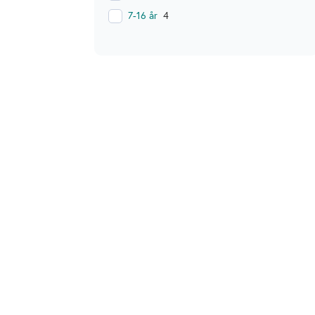
7-16 år
4