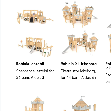
etter
nyeste
Robinia lastebil
Robinia XL lekeborg
Rob
le
Spennende lastebil for
Ekstra stor lekeborg,
Sto
36 barn. Alder: 3+
for 44 barn. Alder: 6+
bar