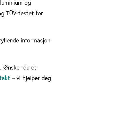
 aluminium og
 og TÜV-testet for
yllende informasjon
. Ønsker du et
takt
– vi hjelper deg