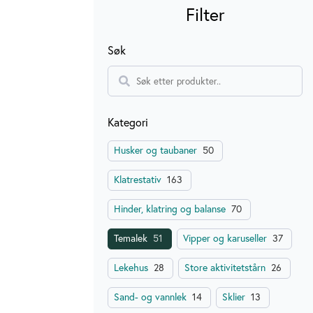
Filter
Søk
Search
Kategori
Husker og taubaner
50
Klatrestativ
163
Hinder, klatring og balanse
70
Temalek
51
Vipper og karuseller
37
Lekehus
28
Store aktivitetstårn
26
Sand- og vannlek
14
Sklier
13