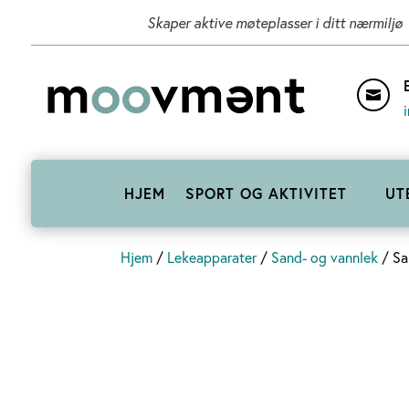
Skaper aktive møteplasser i ditt nærmiljø

HJEM
SPORT OG AKTIVITET
UT
Hjem
/
Lekeapparater
/
Sand- og vannlek
/ Sa