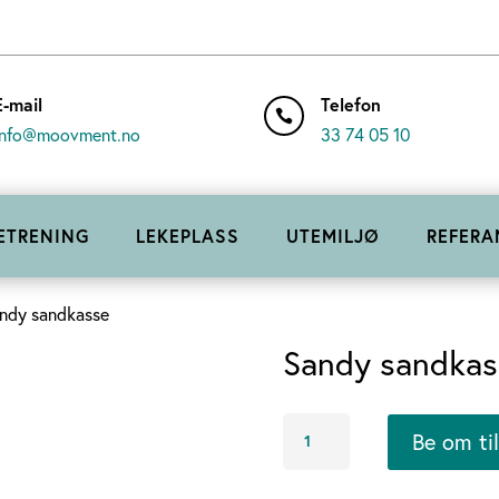
E-mail
Telefon

info@moovment.no
33 74 05 10
ETRENING
LEKEPLASS
UTEMILJØ
REFERA
ndy sandkasse
Sandy sandkas
Sandy
Be om ti
sandkasse
antall