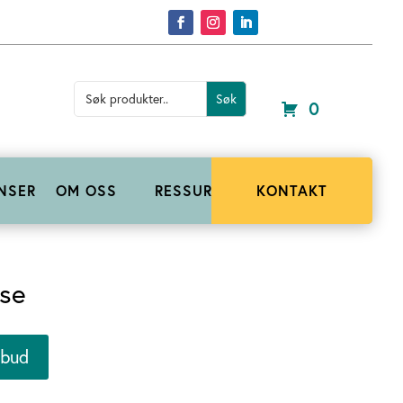
Search
for:
0
NSER
OM OSS
RESSURSER
KONTAKT
se
lbud