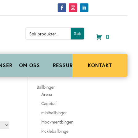
Search
for:
0
NSER
OM OSS
RESSURSER
KONTAKT
Ballbinger
Arena
Cageball
miniballbinger
Moovmentbingen
Pickleballbinge