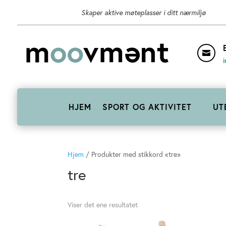
Skaper aktive møteplasser i ditt nærmiljø

HJEM
SPORT OG AKTIVITET
UT
Hjem
/ Produkter med stikkord «tre»
tre
Viser det ene resultatet