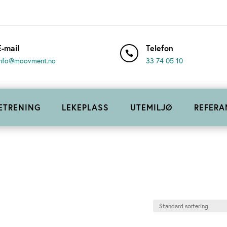
E-mail
Telefon

info@moovment.no
33 74 05 10
ETRENING
LEKEPLASS
UTEMILJØ
REFERA