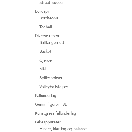
Street Soccer
Bordspill
Bordtennis
Teqball
Diverse utstyr
Ballfangernett
Basket
Gjerder
Mål
Spillerbokser
Volleyballstolper
Fallunderlag
Gummifigurer i 3D
Kunstgress fallunderlag
Lekeapparater
Hinder, klatring og balanse