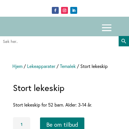
Search Butto
Search
for:
Hjem
/
Lekeapparater
/
Temalek
/ Stort lekeskip
Stort lekeskip
Stort lekeskip for 52 barn. Alder: 3-14 år.
Stort
Be om tilbud
lekeskip