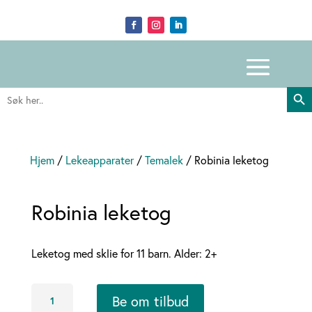
Search Butto
Search
for:
Hjem
/
Lekeapparater
/
Temalek
/ Robinia leketog
Robinia leketog
Leketog med sklie for 11 barn. Alder: 2+
Robinia
Be om tilbud
leketog