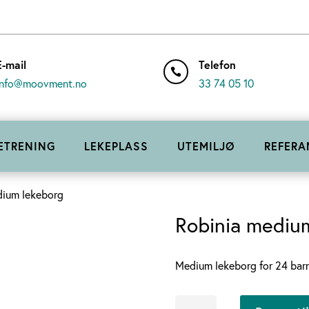
E-mail
Telefon

info@moovment.no
33 74 05 10
ETRENING
LEKEPLASS
UTEMILJØ
REFERA
dium lekeborg
Robinia mediu
Medium lekeborg for 24 barn
Robinia