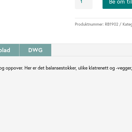
Be om ti
medium
lekeborg
antall
Produktnummer:
RB1902
Kateg
blad
DWG
og oppover. Her er det balansestokker, ulike klatrenett og -vegger