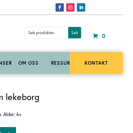
Search
for:
0
NSER
OM OSS
RESSURSER
KONTAKT
m lekeborg
. Alder: 6+