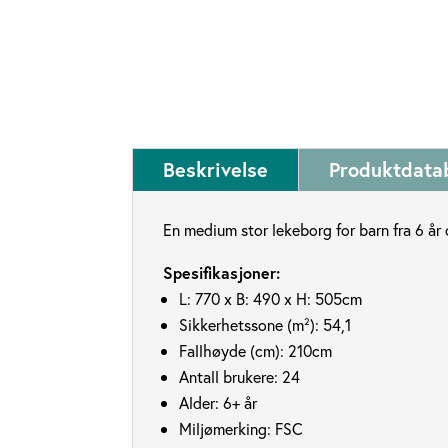
Beskrivelse
Produktdata
En medium stor lekeborg for barn fra 6 år 
Spesifikasjoner:
L: 770 x B: 490 x H: 505cm
Sikkerhetssone (m²): 54,1
Fallhøyde (cm): 210cm
Antall brukere: 24
Alder: 6+ år
Miljømerking:
FSC