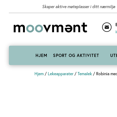
Skaper aktive møteplasser i ditt nærmiljø

HJEM
SPORT OG AKTIVITET
UT
Hjem
/
Lekeapparater
/
Temalek
/ Robinia me