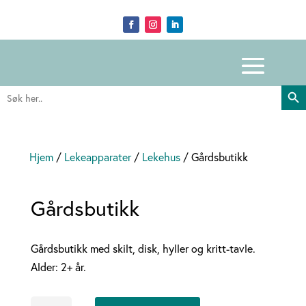
Search Butto
Search
for:
Hjem
/
Lekeapparater
/
Lekehus
/ Gårdsbutikk
Gårdsbutikk
Gårdsbutikk med skilt, disk, hyller og kritt-tavle.
Alder: 2+ år.
Gårdsbutikk