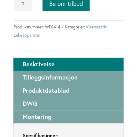
Be om tilbud
L
antall
Produktnummer:
WD1414
Kategorier:
Klatrestativ
,
Lekeapparater
Beskrivelse
Tilleggsinformasjon
Produktdatablad
DWG
Montering
Spesifikasjoner: