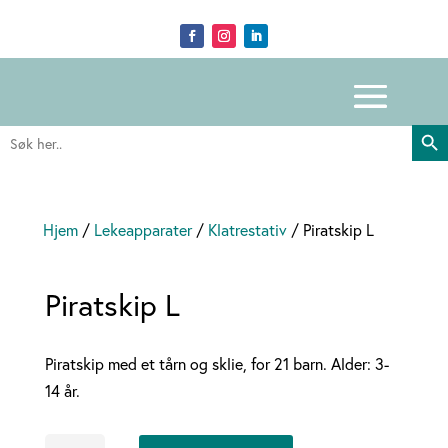
Search Butto
Search
for:
Hjem
/
Lekeapparater
/
Klatrestativ
/ Piratskip L
Piratskip L
Piratskip med et tårn og sklie, for 21 barn. Alder: 3-
14 år.
Piratskip