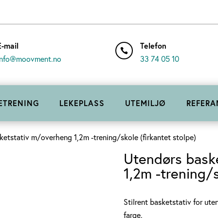
E-mail
Telefon

info@moovment.no
33 74 05 10
ETRENING
LEKEPLASS
UTEMILJØ
REFERA
etstativ m/overheng 1,2m -trening/skole (firkantet stolpe)
Utendørs bask
1,2m -trening/s
Stilrent basketstativ for ute
farge.