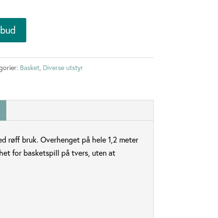
lbud
gorier:
Basket
,
Diverse utstyr
ed røff bruk. Overhenget på hele 1,2 meter
et for basketspill på tvers, uten at