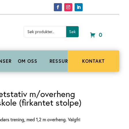
Search
for:
0
NSER
OM OSS
RESSURSER
KONTAKT
etstativ m/overheng
kole (firkantet stolpe)
ndørs trening, med 1,2 m overheng. Valgfri