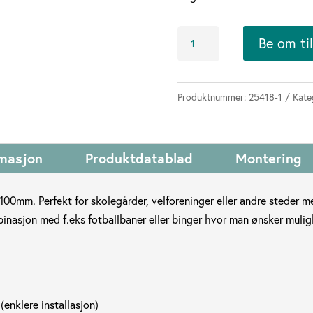
Utendørs
Be om ti
basketstativ
m/overheng
1,2m
Produktnummer:
25418-1
Kate
-
trening/skole
(firkantet
rmasjon
Produktdatablad
Montering
stolpe)
antall
100mm. Perfekt for skolegårder, velforeninger eller andre steder m
binasjon med f.eks fotballbaner eller binger hvor man ønsker muligh
 (enklere installasjon)