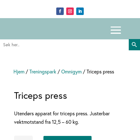
Search Butto
Search
for:
Hjem
/
Treningspark
/
Omnigym
/ Triceps press
Triceps press
Utendørs apparat for triceps press. Justerbar
vektmotstand fra 12,5 – 60 kg.
Triceps