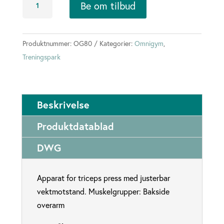
Be om tilbud
press
antall
Produktnummer:
OG80
Kategorier:
Omnigym
,
Treningspark
Beskrivelse
Produktdatablad
DWG
Apparat for triceps press med justerbar
vektmotstand. Muskelgrupper: Bakside
overarm