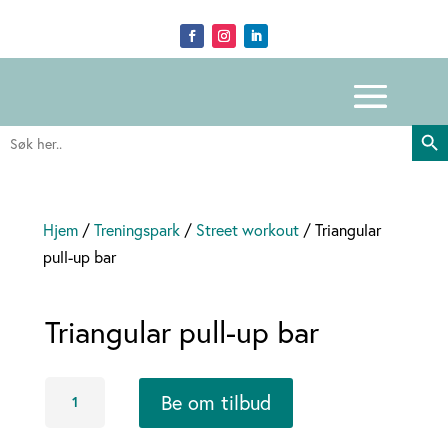
Search Butto
Search
for:
Hjem
/
Treningspark
/
Street workout
/ Triangular
pull-up bar
Triangular pull-up bar
Triangular
Be om tilbud
pull-
up