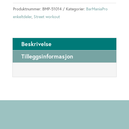
bar
Produktnummer:
BMP-51014
Kategorier:
BarManiaPro
antall
enkeltdeler
,
Street workout
Beskrivelse
Tilleggsinformasjon