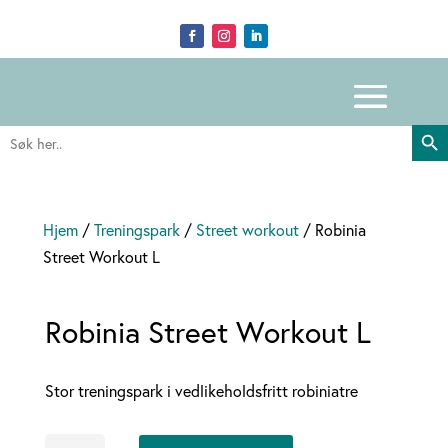
Search Butto
Search
for:
Hjem
/
Treningspark
/
Street workout
/ Robinia
Street Workout L
Robinia Street Workout L
Stor treningspark i vedlikeholdsfritt robiniatre
Robinia