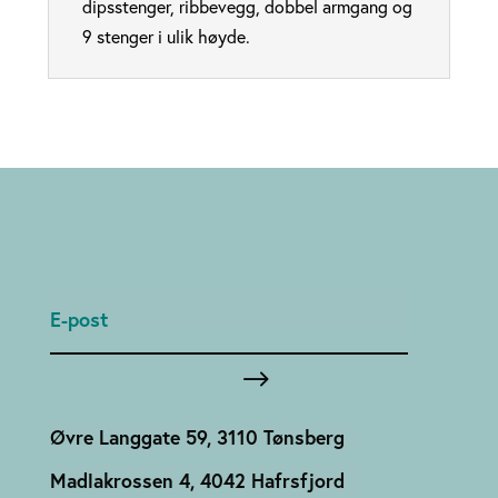
dipsstenger, ribbevegg, dobbel armgang og
9 stenger i ulik høyde.
Øvre Langgate 59, 3110 Tønsberg
Madlakrossen 4, 4042 Hafrsfjord