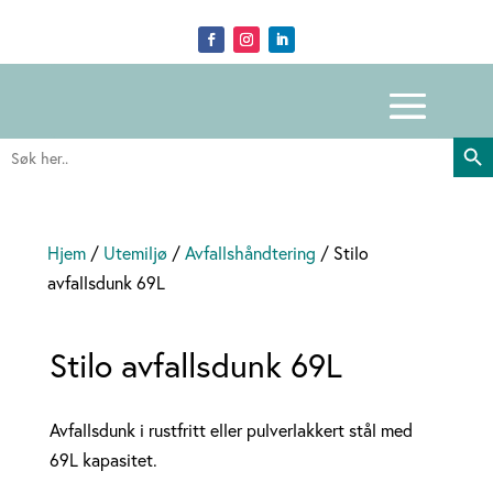
Search Butto
Search
for:
Hjem
/
Utemiljø
/
Avfallshåndtering
/ Stilo
avfallsdunk 69L
Stilo avfallsdunk 69L
Avfallsdunk i rustfritt eller pulverlakkert stål med
69L kapasitet.