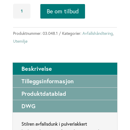
Stilo
Be om tilbud
avfallsdunk
69L
antall
Produktnummer:
03.048.1
Kategorier:
Avfallshåndtering
,
Utemiljø
Beskrivelse
Tilleggsinformasjon
Produktdatablad
DWG
Stilren avfallsdunk i pulverlakkert