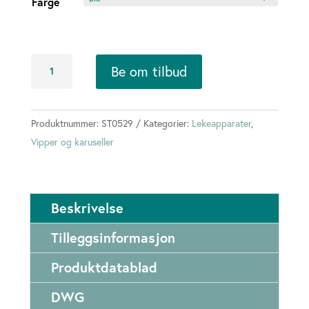
Farge
Universelt
Be om tilbud
utformet
vippe
antall
Produktnummer:
ST0529
Kategorier:
Lekeapparater
,
Vipper og karuseller
Beskrivelse
Tilleggsinformasjon
Produktdatablad
DWG