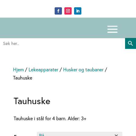
Search Butto
Search
for:
Hjem
/
Lekeapparater
/
Husker og taubaner
/
Tauhuske
Tauhuske
Tauhuske i stål for 4 barn. Alder: 3+