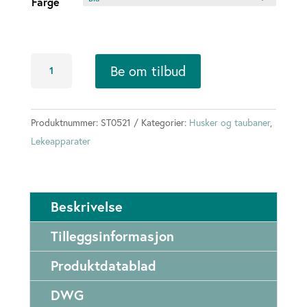
Farge
Tauhuske
Be om tilbud
antall
Produktnummer:
ST0521
Kategorier:
Husker og taubaner
,
Lekeapparater
Beskrivelse
Tilleggsinformasjon
Produktdatablad
DWG