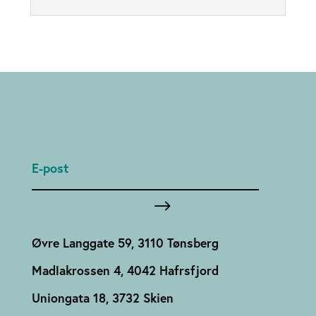
Øvre Langgate 59, 3110 Tønsberg
Madlakrossen 4, 4042 Hafrsfjord
Uniongata 18, 3732 Skien