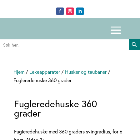
Search Butto
Search
for:
Hjem
/
Lekeapparater
/
Husker og taubaner
/
Fugleredehuske 360 grader
Fugleredehuske 360
grader
Fugleredehuske med 360 graders svingradius, for 6
barn. Alder: 3+