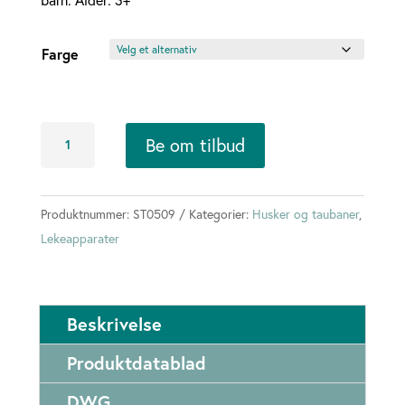
Farge
Fugleredehuske
Be om tilbud
360
grader
antall
Produktnummer:
ST0509
Kategorier:
Husker og taubaner
,
Lekeapparater
Beskrivelse
Produktdatablad
DWG