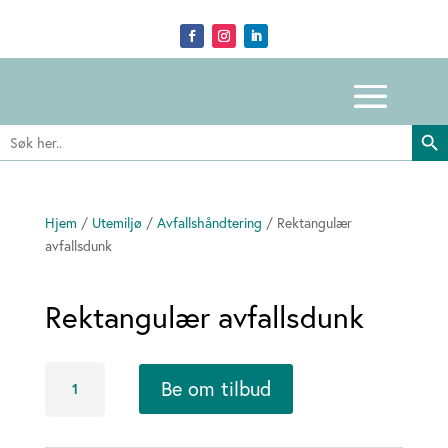
Search Butto
Search
for:
Hjem
/
Utemiljø
/
Avfallshåndtering
/ Rektangulær
avfallsdunk
Rektangulær avfallsdunk
Rektangulær
Be om tilbud
avfallsdunk
antall