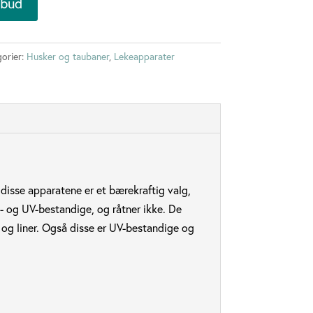
lbud
orier:
Husker og taubaner
,
Lekeapparater
at disse apparatene er et bærekraftig valg,
n- og UV-bestandige, og råtner ikke. De
n og liner. Også disse er UV-bestandige og