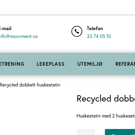
E-mail
Telefon

info@moovment.no
33 74 05 10
ETRENING
LEKEPLASS
UTEMILJØ
REFERA
Recycled dobbelt huskestativ
Recycled dobbe
Huskestativ med 2 huskeseter,
Recycled