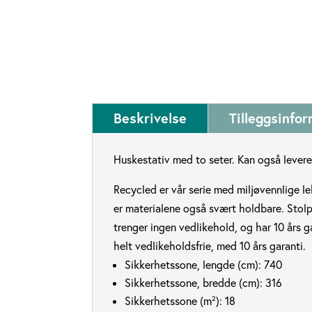
Beskrivelse
Tilleggsinfo
Huskestativ med to seter. Kan også lever
Recycled er vår serie med miljøvennlige leke
er materialene også svært holdbare. Stolpe
trenger ingen vedlikehold, og har 10 års g
helt vedlikeholdsfrie, med 10 års garanti.
Sikkerhetssone, lengde (cm):
740
Sikkerhetssone, bredde (cm):
316
Sikkerhetssone (m²):
18