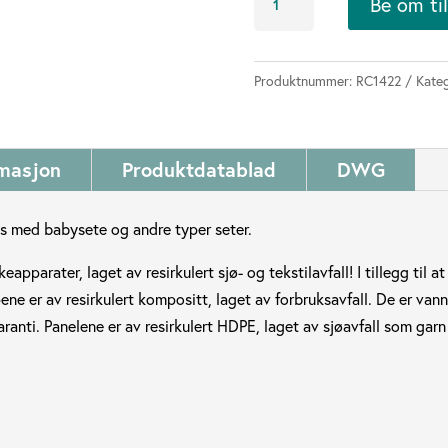
Be om ti
dobbelt
huskestativ
antall
Produktnummer:
RC1422
Kateg
rmasjon
Produktdatablad
DWG
es med babysete og andre typer seter.
apparater, laget av resirkulert sjø- og tekstilavfall! I tillegg til 
ne er av resirkulert kompositt, laget av forbruksavfall. De er van
aranti. Panelene er av resirkulert HDPE, laget av sjøavfall som gar