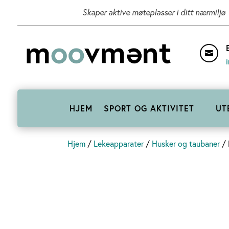
Skaper aktive møteplasser i ditt nærmiljø

HJEM
SPORT OG AKTIVITET
UT
Hjem
/
Lekeapparater
/
Husker og taubaner
/ 