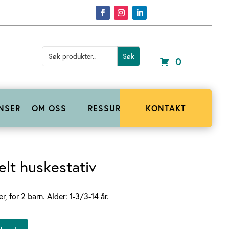
Search
for:
0
NSER
OM OSS
RESSURSER
KONTAKT
lt huskestativ
 for 2 barn. Alder: 1-3/3-14 år.