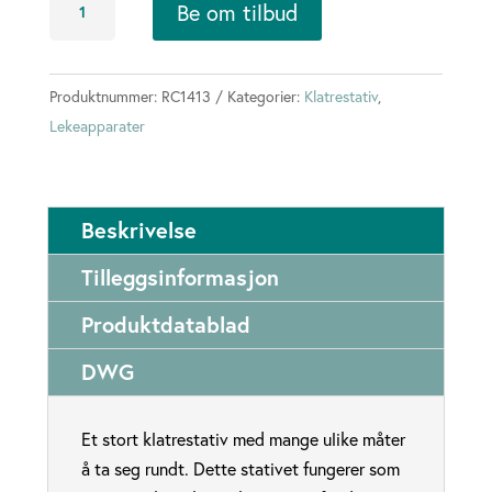
Be om tilbud
klatrestativ
XL
antall
Produktnummer:
RC1413
Kategorier:
Klatrestativ
,
Lekeapparater
Beskrivelse
Tilleggsinformasjon
Produktdatablad
DWG
Et stort klatrestativ med mange ulike måter
å ta seg rundt. Dette stativet fungerer som