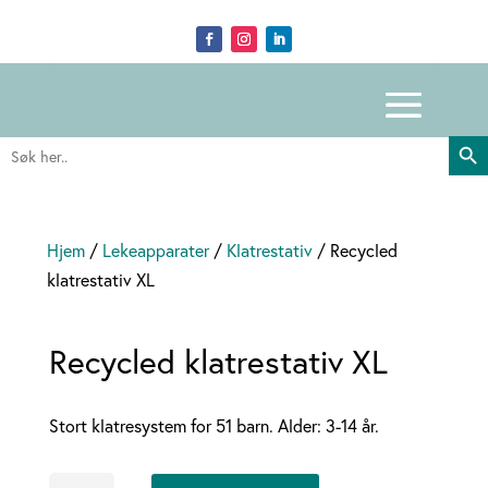
Search Butto
Search
for:
Hjem
/
Lekeapparater
/
Klatrestativ
/ Recycled
klatrestativ XL
Recycled klatrestativ XL
Stort klatresystem for 51 barn. Alder: 3-14 år.
Recycled