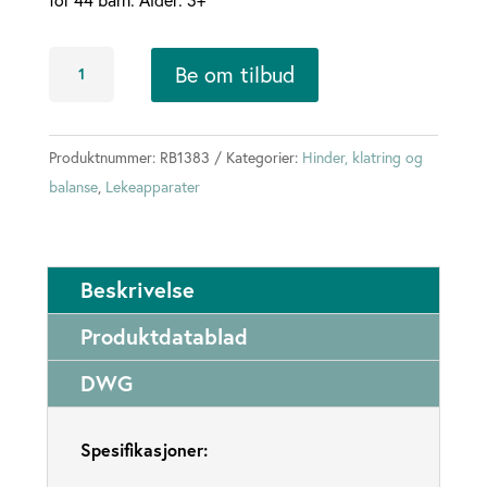
Robinia
Be om tilbud
Klatrepyramide
H:4,5m
antall
Produktnummer:
RB1383
Kategorier:
Hinder, klatring og
balanse
,
Lekeapparater
Beskrivelse
Produktdatablad
DWG
Spesifikasjoner: