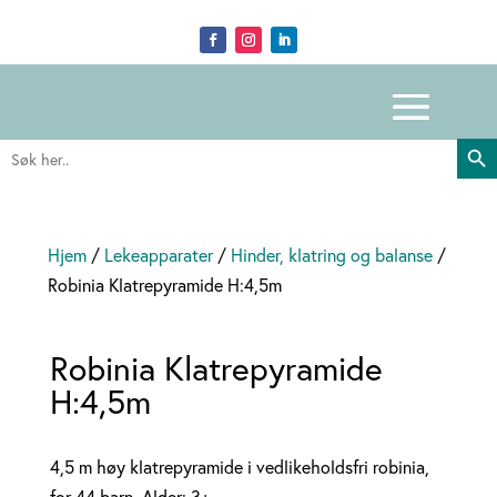
Search Butto
Search
for:
Hjem
/
Lekeapparater
/
Hinder, klatring og balanse
/
Robinia Klatrepyramide H:4,5m
Robinia Klatrepyramide
H:4,5m
4,5 m høy klatrepyramide i vedlikeholdsfri robinia,
for 44 barn. Alder: 3+