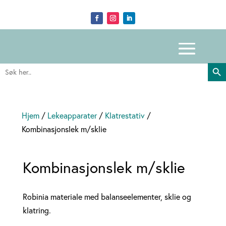
Search Butto
Search
for:
Hjem
/
Lekeapparater
/
Klatrestativ
/
Kombinasjonslek m/sklie
Kombinasjonslek m/sklie
Robinia materiale med balanseelementer, sklie og
klatring.