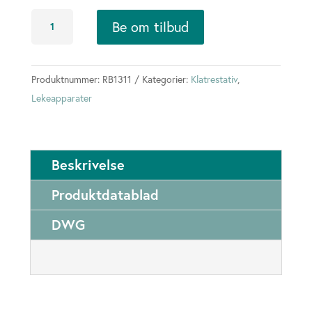
Kombinasjonslek
Be om tilbud
m/sklie
antall
Produktnummer:
RB1311
Kategorier:
Klatrestativ
,
Lekeapparater
Beskrivelse
Produktdatablad
DWG