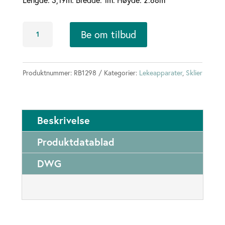
Robinia
Be om tilbud
terrengsklie
3,2meter
antall
Produktnummer:
RB1298
Kategorier:
Lekeapparater
,
Sklier
Beskrivelse
Produktdatablad
DWG