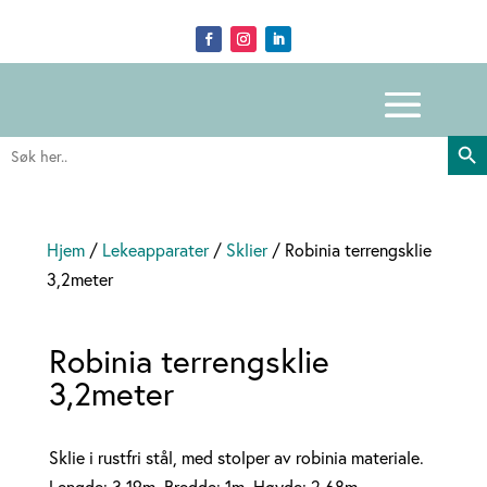
Search Butto
Search
for:
Hjem
/
Lekeapparater
/
Sklier
/ Robinia terrengsklie
3,2meter
Robinia terrengsklie
3,2meter
Sklie i rustfri stål, med stolper av robinia materiale.
Lengde: 3,19m. Bredde: 1m. Høyde: 2.68m