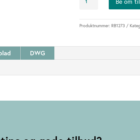
Be om ti
balansestokker
antall
Produktnummer:
RB1273
Kateg
blad
DWG