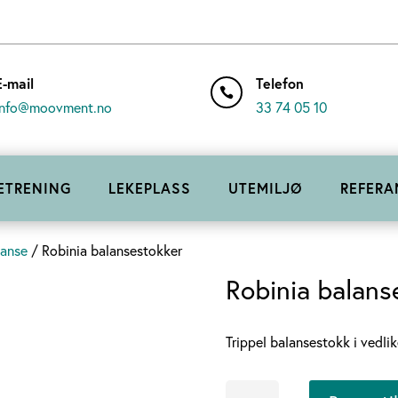
E-mail
Telefon

info@moovment.no
33 74 05 10
ETRENING
LEKEPLASS
UTEMILJØ
REFERA
lanse
/ Robinia balansestokker
Robinia balans
Trippel balansestokk i vedlike
Robinia