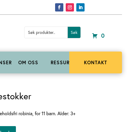
Search
for:
0
NSER
OM OSS
RESSURSER
KONTAKT
estokker
holdsfri robinia, for 11 barn. Alder: 3+