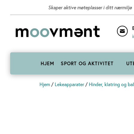
Skaper aktive møteplasser i ditt nærmiljø

HJEM
SPORT OG AKTIVITET
UT
Hjem
/
Lekeapparater
/
Hinder, klatring og ba