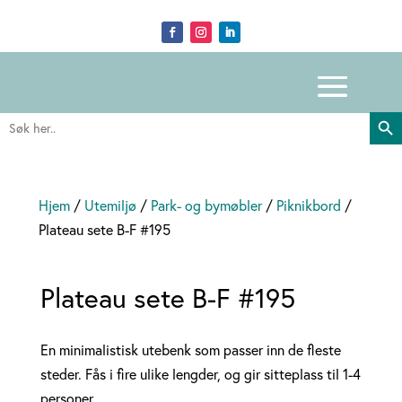
Search Butto
Search
for:
Hjem
/
Utemiljø
/
Park- og bymøbler
/
Piknikbord
/
Plateau sete B-F #195
Plateau sete B-F #195
En minimalistisk utebenk som passer inn de fleste
steder. Fås i fire ulike lengder, og gir sitteplass til 1-4
personer.