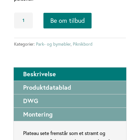
Plateau
Be om tilbud
sete
B-
F
Kategorier:
Park- og bymøbler
,
Piknikbord
#195
antall
Beskrivelse
Produktdatablad
DWG
Montering
Plateau sete fremstår som et stramt og