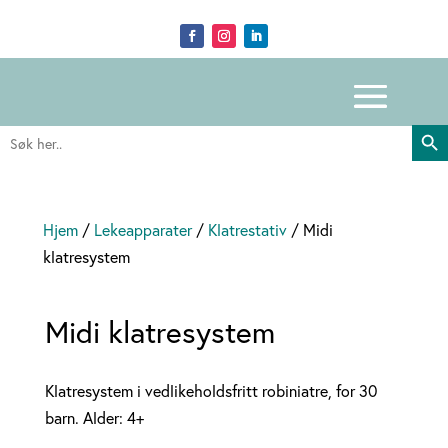
Search Butto
Search
for:
Hjem
/
Lekeapparater
/
Klatrestativ
/ Midi
klatresystem
Midi klatresystem
Klatresystem i vedlikeholdsfritt robiniatre, for 30
barn. Alder: 4+