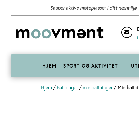
Skaper aktive møteplasser i ditt nærmiljø

HJEM
SPORT OG AKTIVITET
UT
Hjem
/
Ballbinger
/
miniballbinger
/ Miniballb