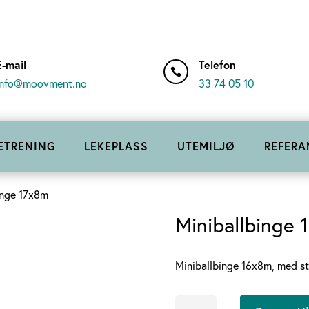
E-mail
Telefon

info@moovment.no
33 74 05 10
ETRENING
LEKEPLASS
UTEMILJØ
REFERA
inge 17x8m
Miniballbinge 
Miniballbinge 16x8m, med st
Miniballbinge