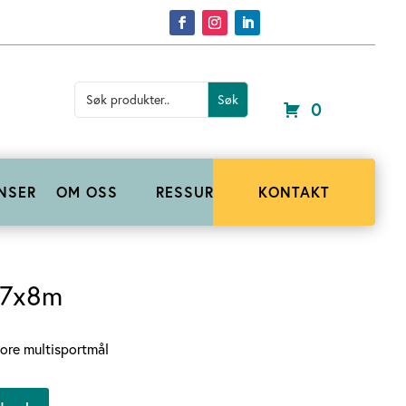
Search
for:
0
NSER
OM OSS
RESSURSER
KONTAKT
17x8m
ore multisportmål