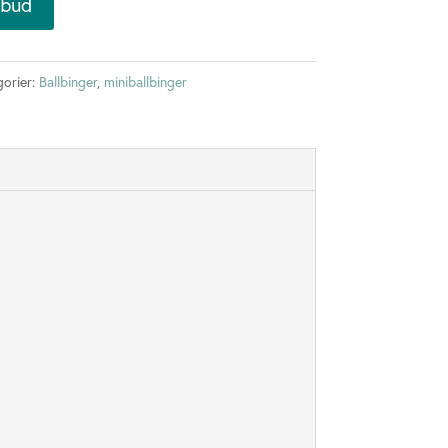
lbud
gorier:
Ballbinger
,
miniballbinger