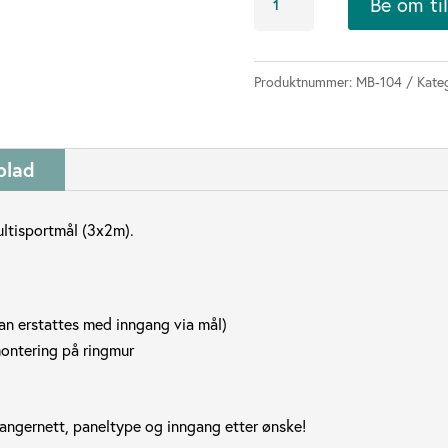
Be om ti
17x8m
antall
Produktnummer:
MB-104
Kate
blad
ultisportmål (3x2m).
an erstattes med inngang via mål)
montering på ringmur
fangernett, paneltype og inngang etter ønske!