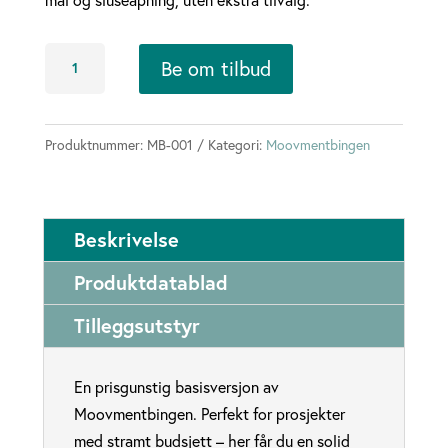
Moovmentbingen
Be om tilbud
forenklet
12x24
m
Produktnummer:
MB-001
Kategori:
Moovmentbingen
antall
Beskrivelse
Produktdatablad
Tilleggsutstyr
En prisgunstig basisversjon av
Moovmentbingen. Perfekt for prosjekter
med stramt budsjett – her får du en solid