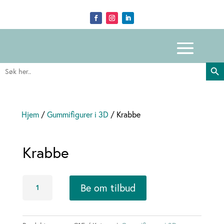
Search Butto
Search
for:
Hjem
/
Gummifigurer i 3D
/ Krabbe
Krabbe
Krabbe
Be om tilbud
antall