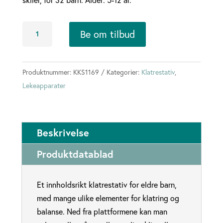
Klatrestativ
Be om tilbud
med
åpen/vanlig
sklie
Produktnummer:
KKS1169
Kategorier:
Klatrestativ
,
antall
Lekeapparater
Beskrivelse
Produktdatablad
Et innholdsrikt klatrestativ for eldre barn,
med mange ulike elementer for klatring og
balanse. Ned fra plattformene kan man