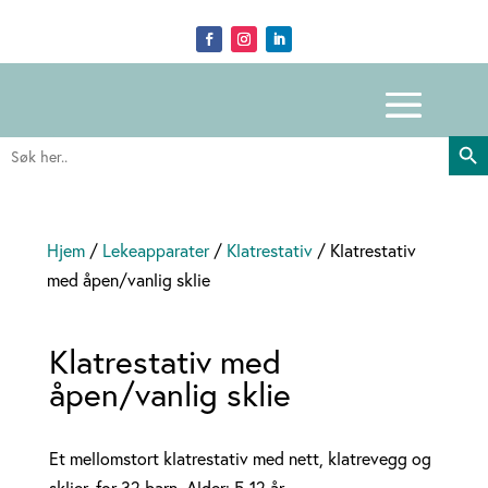
Search Butto
Search
for:
Hjem
/
Lekeapparater
/
Klatrestativ
/ Klatrestativ
med åpen/vanlig sklie
Klatrestativ med
åpen/vanlig sklie
Et mellomstort klatrestativ med nett, klatrevegg og
sklier, for 32 barn. Alder: 5-12 år.