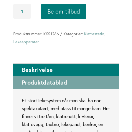
XL
Be om tilbud
lekeslott
med
rørsklie
Produktnummer:
KKS1266
Kategorier:
Klatrestativ
,
antall
Lekeapparater
Beskrivelse
Produktdatablad
Et stort lekesystem når man skal ha noe
spektakulært, med plass til mange barn. Her
finner vi tre tårn, klatrenett, krvlerør,
klatrevegg, taubro, lekepanel, benker, en