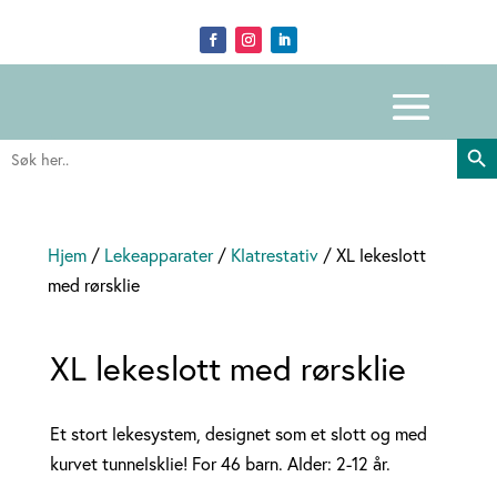
Search Butto
Search
for:
Hjem
/
Lekeapparater
/
Klatrestativ
/ XL lekeslott
med rørsklie
XL lekeslott med rørsklie
Et stort lekesystem, designet som et slott og med
kurvet tunnelsklie! For 46 barn. Alder: 2-12 år.