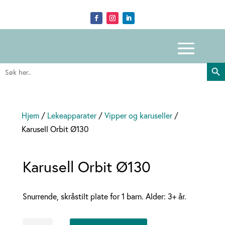
Search Butto
Search
for:
Hjem
/
Lekeapparater
/
Vipper og karuseller
/
Karusell Orbit Ø130
Karusell Orbit Ø130
Snurrende, skråstilt plate for 1 barn. Alder: 3+ år.
Karusell