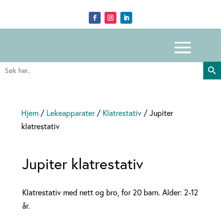
Search Butto
Search
for:
Hjem
/
Lekeapparater
/
Klatrestativ
/ Jupiter
klatrestativ
Jupiter klatrestativ
Klatrestativ med nett og bro, for 20 barn. Alder: 2-12
år.