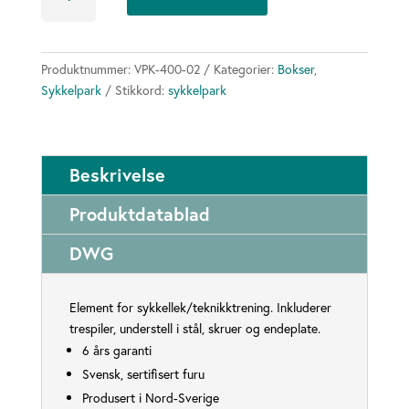
40
flat
triple
antall
Produktnummer:
VPK-400-02
Kategorier:
Bokser
,
Sykkelpark
Stikkord:
sykkelpark
Beskrivelse
Produktdatablad
DWG
Element for sykkellek/teknikktrening. Inkluderer
trespiler, understell i stål, skruer og endeplate.
6 års garanti
Svensk, sertifisert furu
Produsert i Nord-Sverige