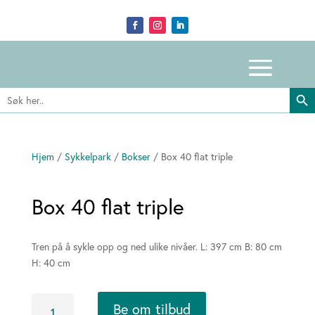
Search Butto
Search
for:
Hjem
/
Sykkelpark
/
Bokser
/ Box 40 flat triple
Box 40 flat triple
Tren på å sykle opp og ned ulike nivåer. L: 397 cm B: 80 cm
H: 40 cm
Box
Be om tilbud