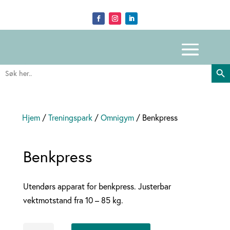
Search Butto
Search
for:
Hjem
/
Treningspark
/
Omnigym
/ Benkpress
Benkpress
Utendørs apparat for benkpress. Justerbar
vektmotstand fra 10 – 85 kg.
Benkpress