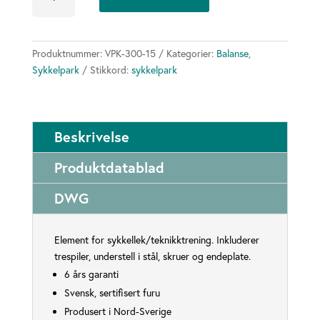
section
5
antall
Produktnummer:
VPK-300-15
Kategorier:
Balanse
,
Sykkelpark
Stikkord:
sykkelpark
Beskrivelse
Produktdatablad
DWG
Element for sykkellek/teknikktrening. Inkluderer
trespiler, understell i stål, skruer og endeplate.
6 års garanti
Svensk, sertifisert furu
Produsert i Nord-Sverige