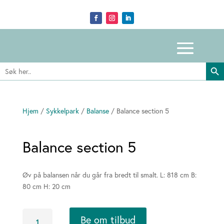
Search Butto
Search
for:
Hjem
/
Sykkelpark
/
Balanse
/ Balance section 5
Balance section 5
Øv på balansen når du går fra bredt til smalt. L: 818 cm B:
80 cm H: 20 cm
Balance
Be om tilbud