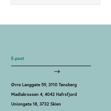
Øvre Langgate 59, 3110 Tønsberg
Madlakrossen 4, 4042 Hafrsfjord
Uniongata 18, 3732 Skien