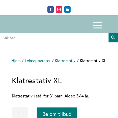
Search Butto
Search
for:
Hjem
/
Lekeapparater
/
Klatrestativ
/ Klatrestativ XL
Klatrestativ XL
Klatrestativ i stål for 31 barn. Alder: 3-14 år.
Klatrestativ
Be om tilbud
XL