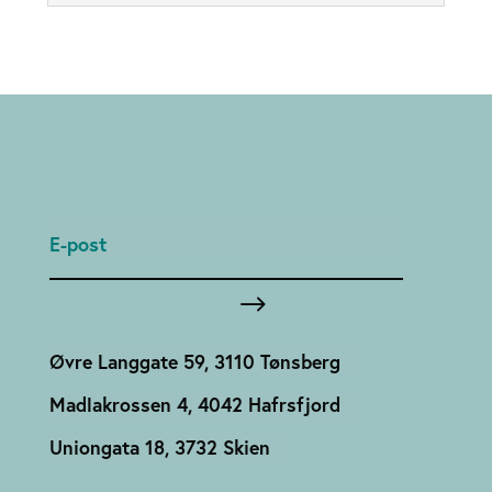
Øvre Langgate 59, 3110 Tønsberg
Madlakrossen 4, 4042 Hafrsfjord
Uniongata 18, 3732 Skien