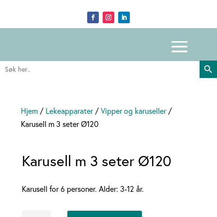
Search Butto
Search
for:
Hjem
/
Lekeapparater
/
Vipper og karuseller
/
Karusell m 3 seter Ø120
Karusell m 3 seter Ø120
Karusell for 6 personer. Alder: 3-12 år.
Karusell