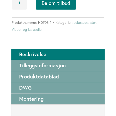
Be om tilbud
m
3
seter
Produktnummer:
H0703-1
Kategorier:
Lekeapparater
,
Ø120
Vipper og karuseller
antall
Beskrivelse
Tilleggsinformasjon
Produktdatablad
DWG
Montering