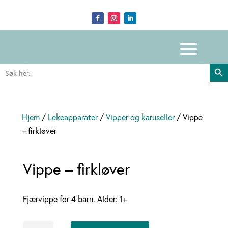
Search Butto
Search
for:
Hjem
/
Lekeapparater
/
Vipper og karuseller
/ Vippe
– firkløver
Vippe – firkløver
Fjærvippe for 4 barn. Alder: 1+
Vippe