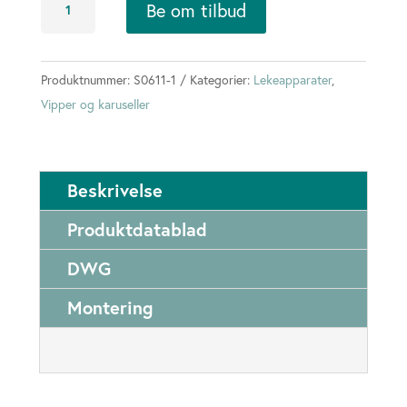
Be om tilbud
-
firkløver
antall
Produktnummer:
S0611-1
Kategorier:
Lekeapparater
,
Vipper og karuseller
Beskrivelse
Produktdatablad
DWG
Montering