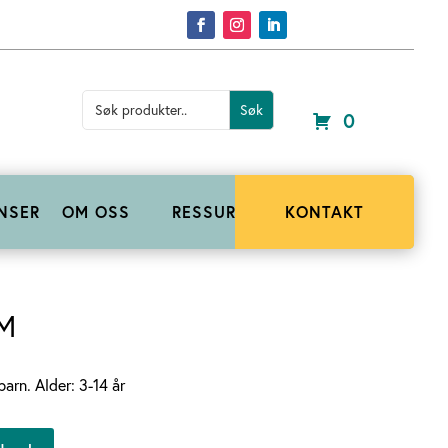
Search
for:
0
NSER
OM OSS
RESSURSER
KONTAKT
 M
arn. Alder: 3-14 år