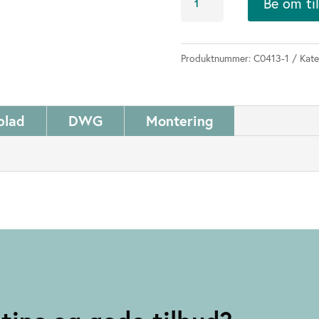
Be om ti
M
antall
Produktnummer:
C0413-1
Kate
blad
DWG
Montering