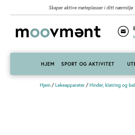
Skaper aktive møteplasser i ditt nærmiljø

HJEM
SPORT OG AKTIVITET
UT
Hjem
/
Lekeapparater
/
Hinder, klatring og ba