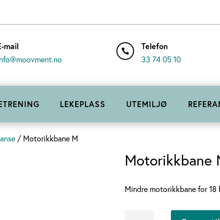
E-mail
Telefon

info@moovment.no
33 74 05 10
ETRENING
LEKEPLASS
UTEMILJØ
REFERA
lanse
/ Motorikkbane M
Motorikkbane
Mindre motorikkbane for 18 b
Motorikkbane